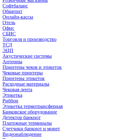
Розничные магазины
Софтбаланс
Общепит
Онлайн-кассы
Отель
Офис
СБИС
Торговля и производство
ТСД
ЭЦП
Акустические системы
Антенны
Принтеры чеков и этикеток
Чековые принтеры
Принтеры этикеток
Расходные материалы
Чековая лента
Этикетка
Риббон
Этикетка термотрансферная
Банковское оборудование
Детектор банкнот
Платежные терминалы
Счетчики банкнот и монет
Видеонаблюдение