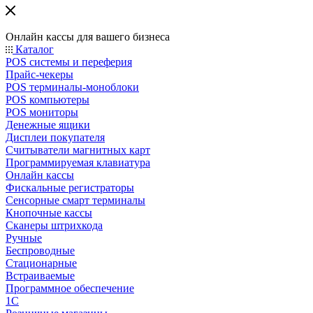
Онлайн кассы для вашего бизнеса
Каталог
POS системы и переферия
Прайс-чекеры
POS терминалы-моноблоки
POS компьютеры
POS мониторы
Денежные ящики
Дисплеи покупателя
Считыватели магнитных карт
Программируемая клавиатура
Онлайн кассы
Фискальные регистраторы
Сенсорные смарт терминалы
Кнопочные кассы
Сканеры штрихкода
Ручные
Беспроводные
Стационарные
Встраиваемые
Программное обеспечение
1С