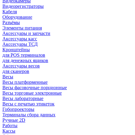
Видеокамеры
Видеорегистраторы
Кабеля
Оборудование
Разъёмы
Элементы питания
Аксессуары и запчасти
Аксессуары касс
Акссесуары ТСД
Кронштейны
для POS терминалов
для денежных ящиков
Аксессуары весов
для сканеров
Весы
Весы платформенные
Весы фасовочные порционные
Весы торговые электронные
Весы лабораторные
Весы с печатью этикеток
Гобопроекторы
Терминалы сбора данных
Ручные 2D
Работы
Кассы