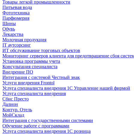
Товары легкой промышленности
Питьевая вода
Фототехника
Парфюмерия
Шины
Обувь
Лекарства
Молочная продукция
IT аутсорсинг
ИТ обслуживание торговых объектов
Мониторинг серверов клиента для предотвращение сбоя систе
Установка программы учета
Консультация специалиста
Внедрение ПО
Интеграция с системой Честный знак
Услуги внедрения Frontol
Услуга специалиста внедрения 1С Управление нашей фирмой
Услуга специалиста внедрения
Сбис Престо
Далион
Контур. Отель
МойСклад
Интеграция с государственными системами
Обучение работе с программами
Услуга специалиста внедрения 1С розница