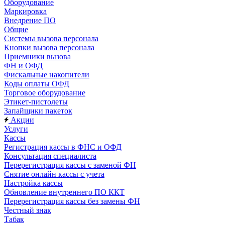
Оборудование
Маркировка
Внедрение ПО
Общие
Системы вызова персонала
Кнопки вызова персонала
Приемники вызова
ФН и ОФД
Фискальные накопители
Коды оплаты ОФД
Торговое оборудование
Этикет-пистолеты
Запайщики пакеток
Акции
Услуги
Кассы
Регистрация кассы в ФНС и ОФД
Консультация специалиста
Перерегистрация кассы с заменой ФН
Снятие онлайн кассы с учета
Настройка кассы
Обновление внутреннего ПО ККТ
Перерегистрация кассы без замены ФН
Честный знак
Табак