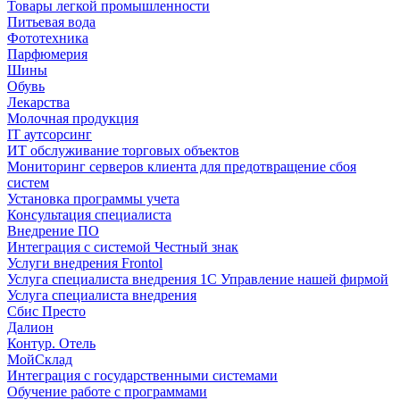
Товары легкой промышленности
Питьевая вода
Фототехника
Парфюмерия
Шины
Обувь
Лекарства
Молочная продукция
IT аутсорсинг
ИТ обслуживание торговых объектов
Мониторинг серверов клиента для предотвращение сбоя
систем
Установка программы учета
Консультация специалиста
Внедрение ПО
Интеграция с системой Честный знак
Услуги внедрения Frontol
Услуга специалиста внедрения 1С Управление нашей фирмой
Услуга специалиста внедрения
Сбис Престо
Далион
Контур. Отель
МойСклад
Интеграция с государственными системами
Обучение работе с программами