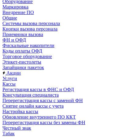
Оборудование
Маркировка
Внедрение ПО
Общие
Системы вызова персонала
Кнопки вызова персонала
Приемники вызова
ФН и ОФД
Фискальные накопители
Коды оплаты ОФД
Торговое оборудование
Этикет-пистолеты
Запайщики пакеток
Акции
Услуги
Кассы
Регистрация кассы в ФНС и ОФД
Консультация специалиста
Перерегистрация кассы с заменой ФН
Снятие онлайн кассы с учета
Настройка кассы
Обновление внутреннего ПО ККТ
Перерегистрация кассы без замены ФН
Честный знак
Табак