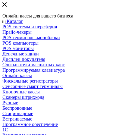
Онлайн кассы для вашего бизнеса
Каталог
POS системы и переферия
Прайс-чекеры
POS терминалы-моноблоки
POS компьютеры
POS мониторы
Денежные ящики
Дисплеи покупателя
Считыватели магнитных карт
Программируемая клавиатура
Онлайн кассы
Фискальные регистраторы
Сенсорные смарт терминалы
Кнопочные кассы
Сканеры штрихкода
Ручные
Беспроводные
Стационарные
Встраиваемые
Программное обеспечение
1С