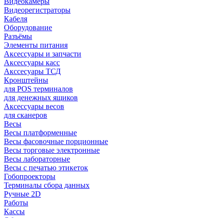
Видеокамеры
Видеорегистраторы
Кабеля
Оборудование
Разъёмы
Элементы питания
Аксессуары и запчасти
Аксессуары касс
Акссесуары ТСД
Кронштейны
для POS терминалов
для денежных ящиков
Аксессуары весов
для сканеров
Весы
Весы платформенные
Весы фасовочные порционные
Весы торговые электронные
Весы лабораторные
Весы с печатью этикеток
Гобопроекторы
Терминалы сбора данных
Ручные 2D
Работы
Кассы