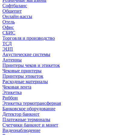
Розничные магазины
Софтбаланс
Общепит
Онлайн-кассы
Отель
Офис
СБИС
Торговля и производство
ТСД
ЭЦП
Акустические системы
Антенны
Принтеры чеков и этикеток
Чековые принтеры
Принтеры этикеток
Расходные материалы
Чековая лента
Этикетка
Риббон
Этикетка термотрансферная
Банковское оборудование
Детектор банкнот
Платежные терминалы
Счетчики банкнот и монет
Видеонаблюдение