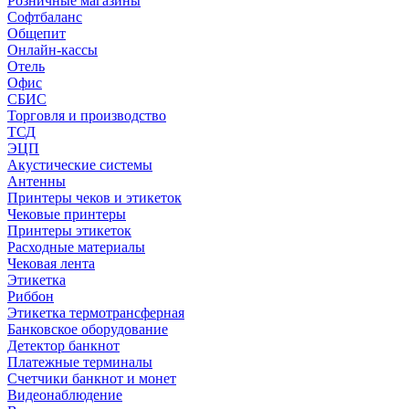
Розничные магазины
Софтбаланс
Общепит
Онлайн-кассы
Отель
Офис
СБИС
Торговля и производство
ТСД
ЭЦП
Акустические системы
Антенны
Принтеры чеков и этикеток
Чековые принтеры
Принтеры этикеток
Расходные материалы
Чековая лента
Этикетка
Риббон
Этикетка термотрансферная
Банковское оборудование
Детектор банкнот
Платежные терминалы
Счетчики банкнот и монет
Видеонаблюдение