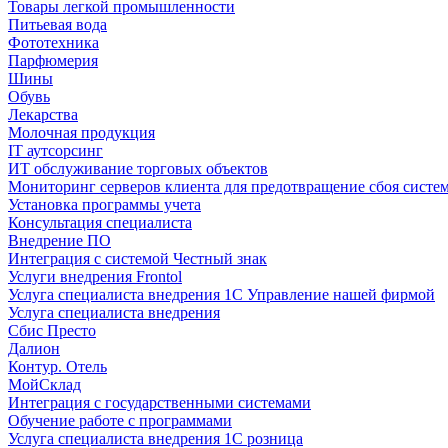
Товары легкой промышленности
Питьевая вода
Фототехника
Парфюмерия
Шины
Обувь
Лекарства
Молочная продукция
IT аутсорсинг
ИТ обслуживание торговых объектов
Мониторинг серверов клиента для предотвращение сбоя систе
Установка программы учета
Консультация специалиста
Внедрение ПО
Интеграция с системой Честный знак
Услуги внедрения Frontol
Услуга специалиста внедрения 1С Управление нашей фирмой
Услуга специалиста внедрения
Сбис Престо
Далион
Контур. Отель
МойСклад
Интеграция с государственными системами
Обучение работе с программами
Услуга специалиста внедрения 1С розница