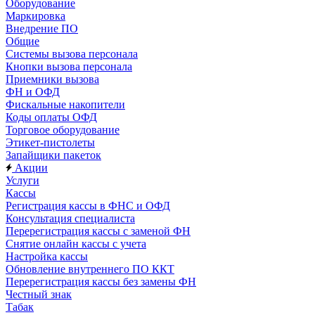
Оборудование
Маркировка
Внедрение ПО
Общие
Системы вызова персонала
Кнопки вызова персонала
Приемники вызова
ФН и ОФД
Фискальные накопители
Коды оплаты ОФД
Торговое оборудование
Этикет-пистолеты
Запайщики пакеток
Акции
Услуги
Кассы
Регистрация кассы в ФНС и ОФД
Консультация специалиста
Перерегистрация кассы с заменой ФН
Снятие онлайн кассы с учета
Настройка кассы
Обновление внутреннего ПО ККТ
Перерегистрация кассы без замены ФН
Честный знак
Табак