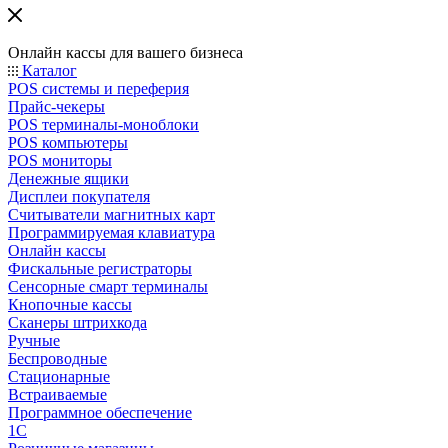
Онлайн кассы для вашего бизнеса
Каталог
POS системы и переферия
Прайс-чекеры
POS терминалы-моноблоки
POS компьютеры
POS мониторы
Денежные ящики
Дисплеи покупателя
Считыватели магнитных карт
Программируемая клавиатура
Онлайн кассы
Фискальные регистраторы
Сенсорные смарт терминалы
Кнопочные кассы
Сканеры штрихкода
Ручные
Беспроводные
Стационарные
Встраиваемые
Программное обеспечение
1С