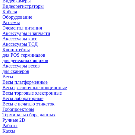
Видеокамеры
Видеорегистраторы
Кабеля
Оборудование
Разъёмы
Элементы питания
Аксессуары и запчасти
Аксессуары касс
Акссесуары ТСД
Кронштейны
для POS терминалов
для денежных ящиков
Аксессуары весов
для сканеров
Весы
Весы платформенные
Весы фасовочные порционные
Весы торговые электронные
Весы лабораторные
Весы с печатью этикеток
Гобопроекторы
Терминалы сбора данных
Ручные 2D
Работы
Кассы