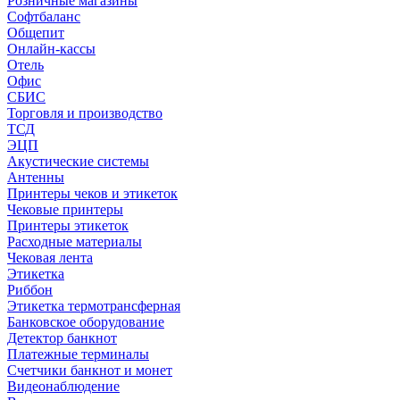
Розничные магазины
Софтбаланс
Общепит
Онлайн-кассы
Отель
Офис
СБИС
Торговля и производство
ТСД
ЭЦП
Акустические системы
Антенны
Принтеры чеков и этикеток
Чековые принтеры
Принтеры этикеток
Расходные материалы
Чековая лента
Этикетка
Риббон
Этикетка термотрансферная
Банковское оборудование
Детектор банкнот
Платежные терминалы
Счетчики банкнот и монет
Видеонаблюдение