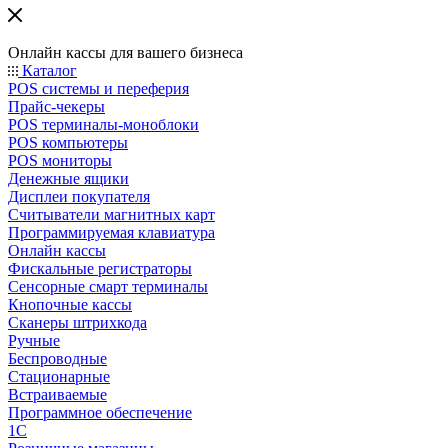
Онлайн кассы для вашего бизнеса
Каталог
POS системы и переферия
Прайс-чекеры
POS терминалы-моноблоки
POS компьютеры
POS мониторы
Денежные ящики
Дисплеи покупателя
Считыватели магнитных карт
Программируемая клавиатура
Онлайн кассы
Фискальные регистраторы
Сенсорные смарт терминалы
Кнопочные кассы
Сканеры штрихкода
Ручные
Беспроводные
Стационарные
Встраиваемые
Программное обеспечение
1С