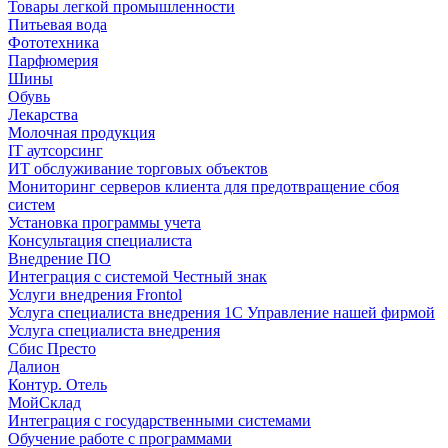
Товары легкой промышленности
Питьевая вода
Фототехника
Парфюмерия
Шины
Обувь
Лекарства
Молочная продукция
IT аутсорсинг
ИТ обслуживание торговых объектов
Мониторинг серверов клиента для предотвращение сбоя
систем
Установка программы учета
Консультация специалиста
Внедрение ПО
Интеграция с системой Честный знак
Услуги внедрения Frontol
Услуга специалиста внедрения 1С Управление нашей фирмой
Услуга специалиста внедрения
Сбис Престо
Далион
Контур. Отель
МойСклад
Интеграция с государственными системами
Обучение работе с программами