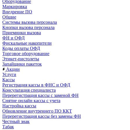
Оборудование
Маркировка
Внедрение ПО
Общие
Системы вызова персонала
Кнопки вызова персонала
Приемники вызова
ФН и ОФД
Фискальные накопители
Коды оплаты ОФД
Торговое оборудование
Этикет-пистолеты
Запайщики пакеток
Акции
Услуги
Кассы
Регистрация кассы в ФНС и ОФД
Консультация специалиста
Перерегистрация кассы с заменой ФН
Снятие онлайн кассы с учета
Настройка кассы
Обновление внутреннего ПО ККТ
Перерегистрация кассы без замены ФН
Честный знак
Табак