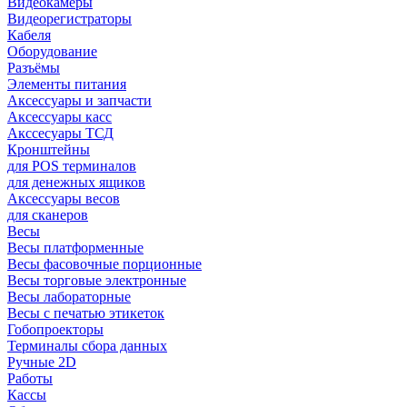
Видеокамеры
Видеорегистраторы
Кабеля
Оборудование
Разъёмы
Элементы питания
Аксессуары и запчасти
Аксессуары касс
Акссесуары ТСД
Кронштейны
для POS терминалов
для денежных ящиков
Аксессуары весов
для сканеров
Весы
Весы платформенные
Весы фасовочные порционные
Весы торговые электронные
Весы лабораторные
Весы с печатью этикеток
Гобопроекторы
Терминалы сбора данных
Ручные 2D
Работы
Кассы