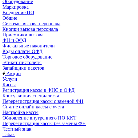
Оборудование
Маркировка
Внедрение ПО
Общие
Системы вызова персонала
Кнопки вызова персонала
Приемники вызова
ФН и ОФД
Фискальные накопители
Коды оплаты ОФД
Торговое оборудование
Этикет-пистолеты
Запайщики пакеток
Акции
Услуги
Кассы
Регистрация кассы в ФНС и ОФД
Консультация специалиста
Перерегистрация кассы с заменой ФН
Снятие онлайн кассы с учета
Настройка кассы
Обновление внутреннего ПО ККТ
Перерегистрация кассы без замены ФН
Честный знак
Табак