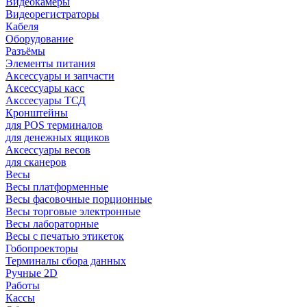
Видеокамеры
Видеорегистраторы
Кабеля
Оборудование
Разъёмы
Элементы питания
Аксессуары и запчасти
Аксессуары касс
Акссесуары ТСД
Кронштейны
для POS терминалов
для денежных ящиков
Аксессуары весов
для сканеров
Весы
Весы платформенные
Весы фасовочные порционные
Весы торговые электронные
Весы лабораторные
Весы с печатью этикеток
Гобопроекторы
Терминалы сбора данных
Ручные 2D
Работы
Кассы