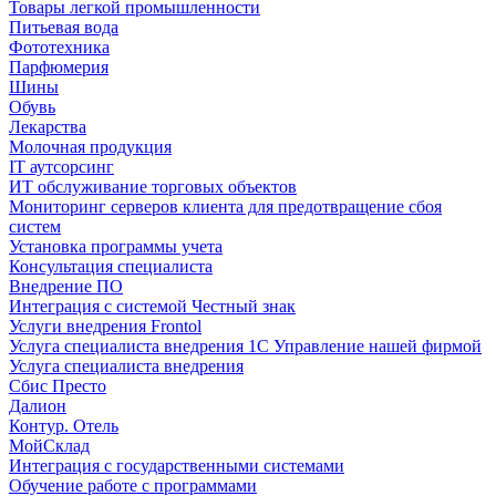
Товары легкой промышленности
Питьевая вода
Фототехника
Парфюмерия
Шины
Обувь
Лекарства
Молочная продукция
IT аутсорсинг
ИТ обслуживание торговых объектов
Мониторинг серверов клиента для предотвращение сбоя
систем
Установка программы учета
Консультация специалиста
Внедрение ПО
Интеграция с системой Честный знак
Услуги внедрения Frontol
Услуга специалиста внедрения 1С Управление нашей фирмой
Услуга специалиста внедрения
Сбис Престо
Далион
Контур. Отель
МойСклад
Интеграция с государственными системами
Обучение работе с программами