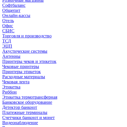
Розничные магазины
Софтбаланс
Общепит
Онлайн-кассы
Отель
Офис
СБИС
Торговля и производство
ТСД
ЭЦП
Акустические системы
Антенны
Принтеры чеков и этикеток
Чековые принтеры
Принтеры этикеток
Расходные материалы
Чековая лента
Этикетка
Риббон
Этикетка термотрансферная
Банковское оборудование
Детектор банкнот
Платежные терминалы
Счетчики банкнот и монет
Видеонаблюдение