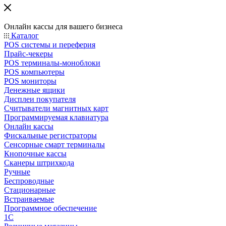
Онлайн кассы для вашего бизнеса
Каталог
POS системы и переферия
Прайс-чекеры
POS терминалы-моноблоки
POS компьютеры
POS мониторы
Денежные ящики
Дисплеи покупателя
Считыватели магнитных карт
Программируемая клавиатура
Онлайн кассы
Фискальные регистраторы
Сенсорные смарт терминалы
Кнопочные кассы
Сканеры штрихкода
Ручные
Беспроводные
Стационарные
Встраиваемые
Программное обеспечение
1С