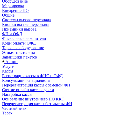
Оборудование
Маркировка
Внедрение ПО
Общие
Системы вызова персонала
Кнопки вызова персонала
Приемники вызова
ФН и ОФД
Фискальные накопители
Коды оплаты ОФД
Торговое оборудование
Этикет-пистолеты
Запайщики пакеток
Акции
Услуги
Кассы
Регистрация кассы в ФНС и ОФД
Консультация специалиста
Перерегистрация кассы с заменой ФН
Снятие онлайн кассы с учета
Настройка кассы
Обновление внутреннего ПО ККТ
Перерегистрация кассы без замены ФН
Честный знак
Табак