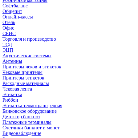
Розничные магазины
Софтбаланс
Общепит
Онлайн-кассы
Отель
Офис
СБИС
Торговля и производство
ТСД
ЭЦП
Акустические системы
Антенны
Принтеры чеков и этикеток
Чековые принтеры
Принтеры этикеток
Расходные материалы
Чековая лента
Этикетка
Риббон
Этикетка термотрансферная
Банковское оборудование
Детектор банкнот
Платежные терминалы
Счетчики банкнот и монет
Видеонаблюдение