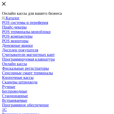
Онлайн кассы для вашего бизнеса
Каталог
POS системы и переферия
Прайс-чекеры
POS терминалы-моноблоки
POS компьютеры
POS мониторы
Денежные ящики
Дисплеи покупателя
Считыватели магнитных карт
Программируемая клавиатура
Онлайн кассы
Фискальные регистраторы
Сенсорные смарт терминалы
Кнопочные кассы
Сканеры штрихкода
Ручные
Беспроводные
Стационарные
Встраиваемые
Программное обеспечение
1С