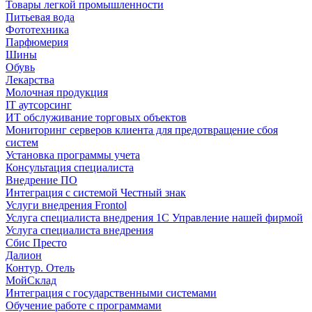
Товары легкой промышленности
Питьевая вода
Фототехника
Парфюмерия
Шины
Обувь
Лекарства
Молочная продукция
IT аутсорсинг
ИТ обслуживание торговых объектов
Мониторинг серверов клиента для предотвращение сбоя
систем
Установка программы учета
Консультация специалиста
Внедрение ПО
Интеграция с системой Честный знак
Услуги внедрения Frontol
Услуга специалиста внедрения 1С Управление нашей фирмой
Услуга специалиста внедрения
Сбис Престо
Далион
Контур. Отель
МойСклад
Интеграция с государственными системами
Обучение работе с программами