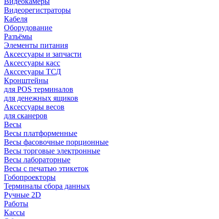
Видеокамеры
Видеорегистраторы
Кабеля
Оборудование
Разъёмы
Элементы питания
Аксессуары и запчасти
Аксессуары касс
Акссесуары ТСД
Кронштейны
для POS терминалов
для денежных ящиков
Аксессуары весов
для сканеров
Весы
Весы платформенные
Весы фасовочные порционные
Весы торговые электронные
Весы лабораторные
Весы с печатью этикеток
Гобопроекторы
Терминалы сбора данных
Ручные 2D
Работы
Кассы