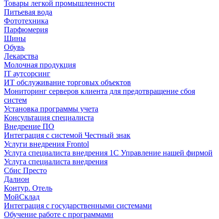
Товары легкой промышленности
Питьевая вода
Фототехника
Парфюмерия
Шины
Обувь
Лекарства
Молочная продукция
IT аутсорсинг
ИТ обслуживание торговых объектов
Мониторинг серверов клиента для предотвращение сбоя
систем
Установка программы учета
Консультация специалиста
Внедрение ПО
Интеграция с системой Честный знак
Услуги внедрения Frontol
Услуга специалиста внедрения 1С Управление нашей фирмой
Услуга специалиста внедрения
Сбис Престо
Далион
Контур. Отель
МойСклад
Интеграция с государственными системами
Обучение работе с программами