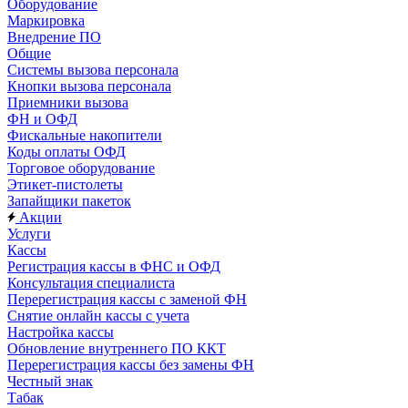
Оборудование
Маркировка
Внедрение ПО
Общие
Системы вызова персонала
Кнопки вызова персонала
Приемники вызова
ФН и ОФД
Фискальные накопители
Коды оплаты ОФД
Торговое оборудование
Этикет-пистолеты
Запайщики пакеток
Акции
Услуги
Кассы
Регистрация кассы в ФНС и ОФД
Консультация специалиста
Перерегистрация кассы с заменой ФН
Снятие онлайн кассы с учета
Настройка кассы
Обновление внутреннего ПО ККТ
Перерегистрация кассы без замены ФН
Честный знак
Табак