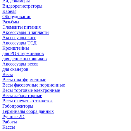
Видеокамеры
Видеорегистраторы
Кабеля
Оборудование
Разъёмы
Элементы питания
Аксессуары и запчасти
Аксессуары касс
Акссесуары ТСД
Кронштейны
для POS терминалов
для денежных ящиков
Аксессуары весов
для сканеров
Весы
Весы платформенные
Весы фасовочные порционные
Весы торговые электронные
Весы лабораторные
Весы с печатью этикеток
Гобопроекторы
Терминалы сбора данных
Ручные 2D
Работы
Кассы