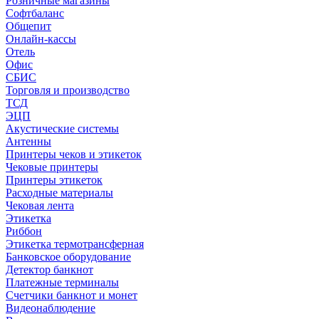
Розничные магазины
Софтбаланс
Общепит
Онлайн-кассы
Отель
Офис
СБИС
Торговля и производство
ТСД
ЭЦП
Акустические системы
Антенны
Принтеры чеков и этикеток
Чековые принтеры
Принтеры этикеток
Расходные материалы
Чековая лента
Этикетка
Риббон
Этикетка термотрансферная
Банковское оборудование
Детектор банкнот
Платежные терминалы
Счетчики банкнот и монет
Видеонаблюдение