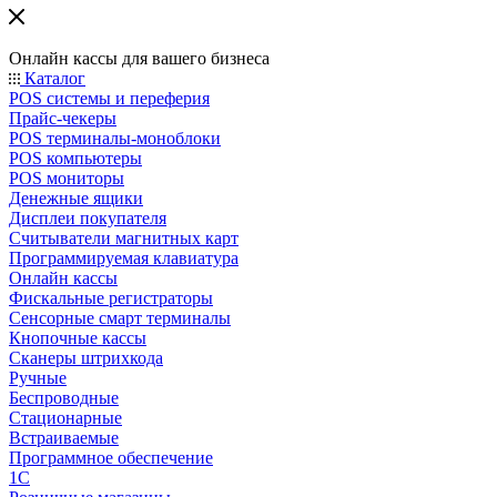
Онлайн кассы для вашего бизнеса
Каталог
POS системы и переферия
Прайс-чекеры
POS терминалы-моноблоки
POS компьютеры
POS мониторы
Денежные ящики
Дисплеи покупателя
Считыватели магнитных карт
Программируемая клавиатура
Онлайн кассы
Фискальные регистраторы
Сенсорные смарт терминалы
Кнопочные кассы
Сканеры штрихкода
Ручные
Беспроводные
Стационарные
Встраиваемые
Программное обеспечение
1С