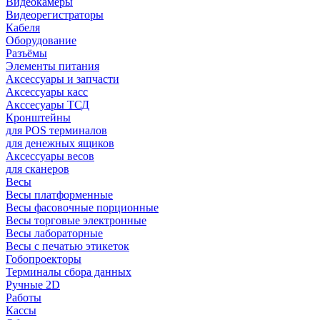
Видеокамеры
Видеорегистраторы
Кабеля
Оборудование
Разъёмы
Элементы питания
Аксессуары и запчасти
Аксессуары касс
Акссесуары ТСД
Кронштейны
для POS терминалов
для денежных ящиков
Аксессуары весов
для сканеров
Весы
Весы платформенные
Весы фасовочные порционные
Весы торговые электронные
Весы лабораторные
Весы с печатью этикеток
Гобопроекторы
Терминалы сбора данных
Ручные 2D
Работы
Кассы