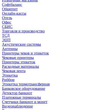
Розничные магазины
Софтбаланс
Общепит
Онлайн-кассы
Отель
Офис
СБИС
Торговля и производство
ТСД
ЭЦП
Акустические системы
Антенны
Принтеры чеков и этикеток
Чековые принтеры
Принтеры этикеток
Расходные материалы
Чековая лента
Этикетка
Риббон
Этикетка термотрансферная
Банковское оборудование
Детектор банкнот
Платежные терминалы
Счетчики банкнот и монет
Видеонаблюдение