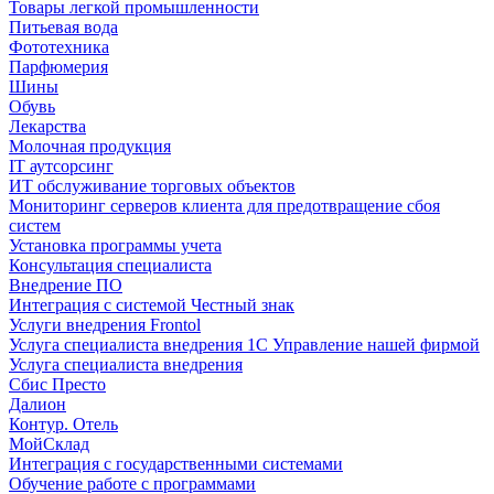
Товары легкой промышленности
Питьевая вода
Фототехника
Парфюмерия
Шины
Обувь
Лекарства
Молочная продукция
IT аутсорсинг
ИТ обслуживание торговых объектов
Мониторинг серверов клиента для предотвращение сбоя
систем
Установка программы учета
Консультация специалиста
Внедрение ПО
Интеграция с системой Честный знак
Услуги внедрения Frontol
Услуга специалиста внедрения 1С Управление нашей фирмой
Услуга специалиста внедрения
Сбис Престо
Далион
Контур. Отель
МойСклад
Интеграция с государственными системами
Обучение работе с программами