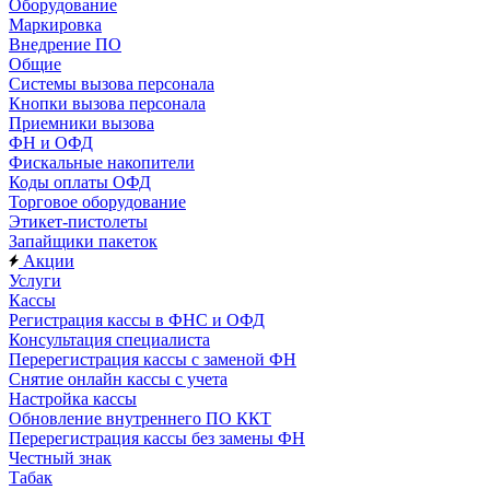
Оборудование
Маркировка
Внедрение ПО
Общие
Системы вызова персонала
Кнопки вызова персонала
Приемники вызова
ФН и ОФД
Фискальные накопители
Коды оплаты ОФД
Торговое оборудование
Этикет-пистолеты
Запайщики пакеток
Акции
Услуги
Кассы
Регистрация кассы в ФНС и ОФД
Консультация специалиста
Перерегистрация кассы с заменой ФН
Снятие онлайн кассы с учета
Настройка кассы
Обновление внутреннего ПО ККТ
Перерегистрация кассы без замены ФН
Честный знак
Табак