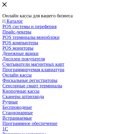
Онлайн кассы для вашего бизнеса
Каталог
POS системы и переферия
Прайс-чекеры
POS терминалы-моноблоки
POS компьютеры
POS мониторы
Денежные ящики
Дисплеи покупателя
Считыватели магнитных карт
Программируемая клавиатура
Онлайн кассы
Фискальные регистраторы
Сенсорные смарт терминалы
Кнопочные кассы
Сканеры штрихкода
Ручные
Беспроводные
Стационарные
Встраиваемые
Программное обеспечение
1С