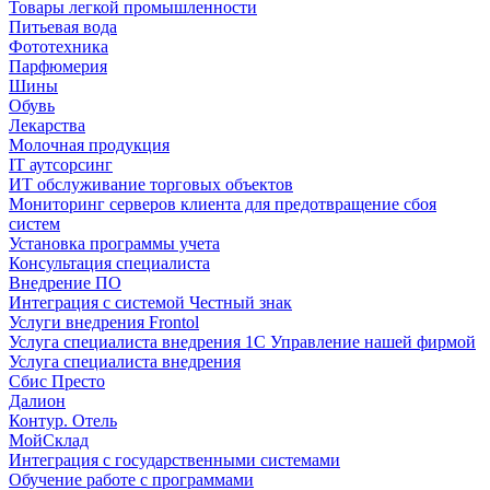
Товары легкой промышленности
Питьевая вода
Фототехника
Парфюмерия
Шины
Обувь
Лекарства
Молочная продукция
IT аутсорсинг
ИТ обслуживание торговых объектов
Мониторинг серверов клиента для предотвращение сбоя
систем
Установка программы учета
Консультация специалиста
Внедрение ПО
Интеграция с системой Честный знак
Услуги внедрения Frontol
Услуга специалиста внедрения 1С Управление нашей фирмой
Услуга специалиста внедрения
Сбис Престо
Далион
Контур. Отель
МойСклад
Интеграция с государственными системами
Обучение работе с программами