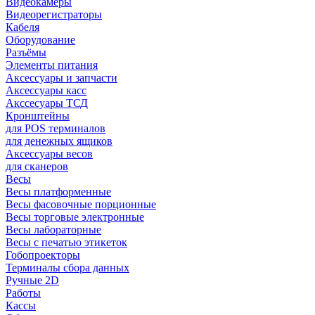
Видеокамеры
Видеорегистраторы
Кабеля
Оборудование
Разъёмы
Элементы питания
Аксессуары и запчасти
Аксессуары касс
Акссесуары ТСД
Кронштейны
для POS терминалов
для денежных ящиков
Аксессуары весов
для сканеров
Весы
Весы платформенные
Весы фасовочные порционные
Весы торговые электронные
Весы лабораторные
Весы с печатью этикеток
Гобопроекторы
Терминалы сбора данных
Ручные 2D
Работы
Кассы