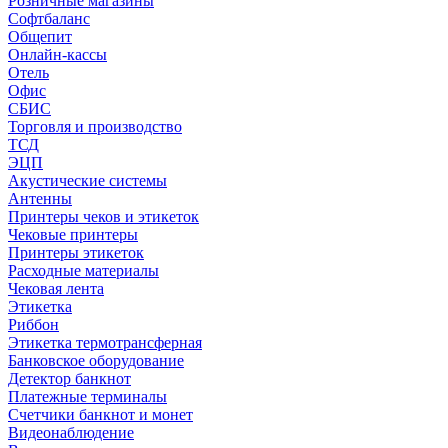
Розничные магазины
Софтбаланс
Общепит
Онлайн-кассы
Отель
Офис
СБИС
Торговля и производство
ТСД
ЭЦП
Акустические системы
Антенны
Принтеры чеков и этикеток
Чековые принтеры
Принтеры этикеток
Расходные материалы
Чековая лента
Этикетка
Риббон
Этикетка термотрансферная
Банковское оборудование
Детектор банкнот
Платежные терминалы
Счетчики банкнот и монет
Видеонаблюдение