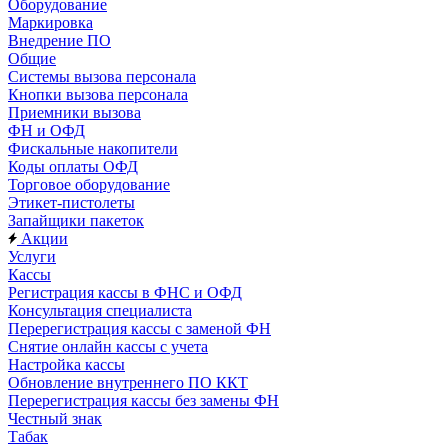
Оборудование
Маркировка
Внедрение ПО
Общие
Системы вызова персонала
Кнопки вызова персонала
Приемники вызова
ФН и ОФД
Фискальные накопители
Коды оплаты ОФД
Торговое оборудование
Этикет-пистолеты
Запайщики пакеток
Акции
Услуги
Кассы
Регистрация кассы в ФНС и ОФД
Консультация специалиста
Перерегистрация кассы с заменой ФН
Снятие онлайн кассы с учета
Настройка кассы
Обновление внутреннего ПО ККТ
Перерегистрация кассы без замены ФН
Честный знак
Табак