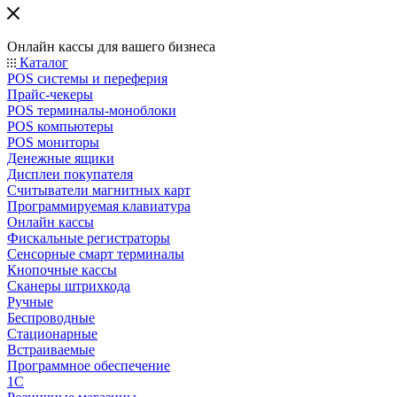
Онлайн кассы для вашего бизнеса
Каталог
POS системы и переферия
Прайс-чекеры
POS терминалы-моноблоки
POS компьютеры
POS мониторы
Денежные ящики
Дисплеи покупателя
Считыватели магнитных карт
Программируемая клавиатура
Онлайн кассы
Фискальные регистраторы
Сенсорные смарт терминалы
Кнопочные кассы
Сканеры штрихкода
Ручные
Беспроводные
Стационарные
Встраиваемые
Программное обеспечение
1С