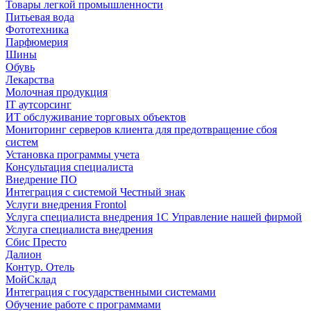
Товары легкой промышленности
Питьевая вода
Фототехника
Парфюмерия
Шины
Обувь
Лекарства
Молочная продукция
IT аутсорсинг
ИТ обслуживание торговых объектов
Мониторинг серверов клиента для предотвращение сбоя
систем
Установка программы учета
Консультация специалиста
Внедрение ПО
Интеграция с системой Честный знак
Услуги внедрения Frontol
Услуга специалиста внедрения 1С Управление нашей фирмой
Услуга специалиста внедрения
Сбис Престо
Далион
Контур. Отель
МойСклад
Интеграция с государственными системами
Обучение работе с программами