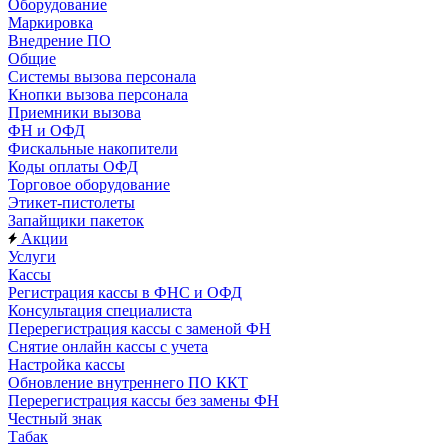
Оборудование
Маркировка
Внедрение ПО
Общие
Системы вызова персонала
Кнопки вызова персонала
Приемники вызова
ФН и ОФД
Фискальные накопители
Коды оплаты ОФД
Торговое оборудование
Этикет-пистолеты
Запайщики пакеток
Акции
Услуги
Кассы
Регистрация кассы в ФНС и ОФД
Консультация специалиста
Перерегистрация кассы с заменой ФН
Снятие онлайн кассы с учета
Настройка кассы
Обновление внутреннего ПО ККТ
Перерегистрация кассы без замены ФН
Честный знак
Табак