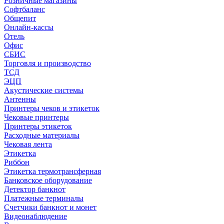
Розничные магазины
Софтбаланс
Общепит
Онлайн-кассы
Отель
Офис
СБИС
Торговля и производство
ТСД
ЭЦП
Акустические системы
Антенны
Принтеры чеков и этикеток
Чековые принтеры
Принтеры этикеток
Расходные материалы
Чековая лента
Этикетка
Риббон
Этикетка термотрансферная
Банковское оборудование
Детектор банкнот
Платежные терминалы
Счетчики банкнот и монет
Видеонаблюдение