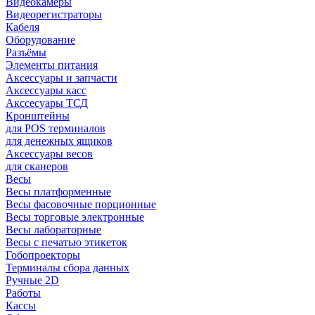
Видеокамеры
Видеорегистраторы
Кабеля
Оборудование
Разъёмы
Элементы питания
Аксессуары и запчасти
Аксессуары касс
Акссесуары ТСД
Кронштейны
для POS терминалов
для денежных ящиков
Аксессуары весов
для сканеров
Весы
Весы платформенные
Весы фасовочные порционные
Весы торговые электронные
Весы лабораторные
Весы с печатью этикеток
Гобопроекторы
Терминалы сбора данных
Ручные 2D
Работы
Кассы