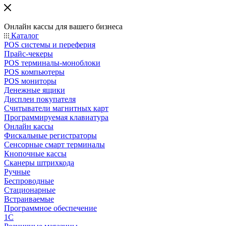
Онлайн кассы для вашего бизнеса
Каталог
POS системы и переферия
Прайс-чекеры
POS терминалы-моноблоки
POS компьютеры
POS мониторы
Денежные ящики
Дисплеи покупателя
Считыватели магнитных карт
Программируемая клавиатура
Онлайн кассы
Фискальные регистраторы
Сенсорные смарт терминалы
Кнопочные кассы
Сканеры штрихкода
Ручные
Беспроводные
Стационарные
Встраиваемые
Программное обеспечение
1С