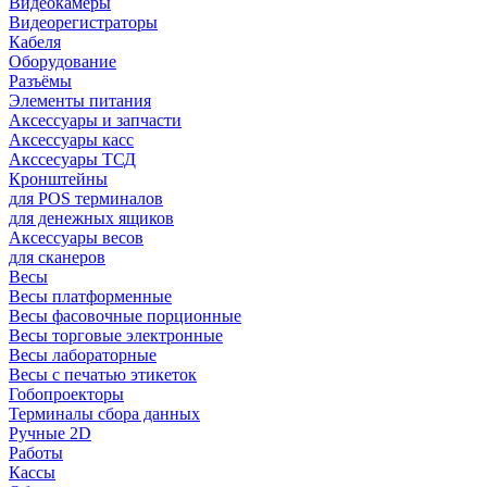
Видеокамеры
Видеорегистраторы
Кабеля
Оборудование
Разъёмы
Элементы питания
Аксессуары и запчасти
Аксессуары касс
Акссесуары ТСД
Кронштейны
для POS терминалов
для денежных ящиков
Аксессуары весов
для сканеров
Весы
Весы платформенные
Весы фасовочные порционные
Весы торговые электронные
Весы лабораторные
Весы с печатью этикеток
Гобопроекторы
Терминалы сбора данных
Ручные 2D
Работы
Кассы