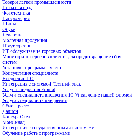
Товары легкой промышленности
Питьевая вода
Фототехника
Парфюмерия
Шины
Обувь
Лекарства
Молочная продукция
IT аутсорсинг
ИТ обслуживание торговых объектов
Мониторинг серверов клиента для предотвращение сбоя
систем
Установка программы учета
Консультация специалиста
Внедрение ПО
Интеграция с системой Честный знак
Услуги внедрения Frontol
Услуга специалиста внедрения 1С Управление нашей фирмой
Услуга специалиста внедрения
Сбис Престо
Далион
Контур. Отель
МойСклад
Интеграция с государственными системами
Обучение работе с программами