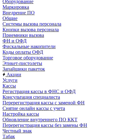
Оборудование
Маркировка
Внедрение ПО
Общие
Системы вызова персонала
Кнопки вызова персонала
Приемники вызова
ФН и ОФД
Фискальные накопители
Коды оплаты ОФД
Торговое оборудование
Этикет-пистолеты
Запайщики пакеток
Акции
Услуги
Кассы
Регистрация кассы в ФНС и ОФД
Консультация специалиста
Перерегистрация кассы с заменой ФН
Снятие онлайн кассы с учета
Настройка кассы
Обновление внутреннего ПО ККТ
Перерегистрация кассы без замены ФН
Честный знак
Табак