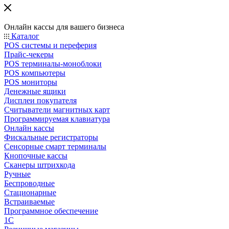
Онлайн кассы для вашего бизнеса
Каталог
POS системы и переферия
Прайс-чекеры
POS терминалы-моноблоки
POS компьютеры
POS мониторы
Денежные ящики
Дисплеи покупателя
Считыватели магнитных карт
Программируемая клавиатура
Онлайн кассы
Фискальные регистраторы
Сенсорные смарт терминалы
Кнопочные кассы
Сканеры штрихкода
Ручные
Беспроводные
Стационарные
Встраиваемые
Программное обеспечение
1С