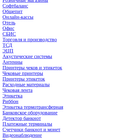
Розничные магазины
Софтбаланс
Общепит
Онлайн-кассы
Отель
Офис
СБИС
Торговля и производство
ТСД
ЭЦП
Акустические системы
Антенны
Принтеры чеков и этикеток
Чековые принтеры
Принтеры этикеток
Расходные материалы
Чековая лента
Этикетка
Риббон
Этикетка термотрансферная
Банковское оборудование
Детектор банкнот
Платежные терминалы
Счетчики банкнот и монет
Видеонаблюдение