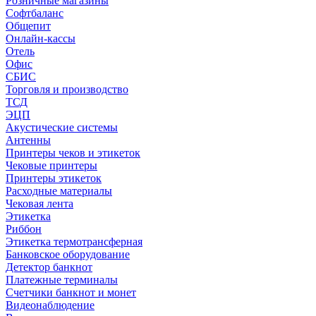
Розничные магазины
Софтбаланс
Общепит
Онлайн-кассы
Отель
Офис
СБИС
Торговля и производство
ТСД
ЭЦП
Акустические системы
Антенны
Принтеры чеков и этикеток
Чековые принтеры
Принтеры этикеток
Расходные материалы
Чековая лента
Этикетка
Риббон
Этикетка термотрансферная
Банковское оборудование
Детектор банкнот
Платежные терминалы
Счетчики банкнот и монет
Видеонаблюдение