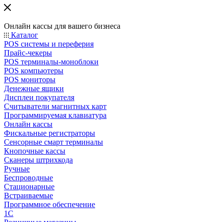
Онлайн кассы для вашего бизнеса
Каталог
POS системы и переферия
Прайс-чекеры
POS терминалы-моноблоки
POS компьютеры
POS мониторы
Денежные ящики
Дисплеи покупателя
Считыватели магнитных карт
Программируемая клавиатура
Онлайн кассы
Фискальные регистраторы
Сенсорные смарт терминалы
Кнопочные кассы
Сканеры штрихкода
Ручные
Беспроводные
Стационарные
Встраиваемые
Программное обеспечение
1С