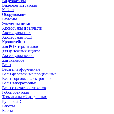
Видеокамеры
Видеорегистраторы
Кабеля
Оборудование
Разъёмы
Элементы питания
Аксессуары и запчасти
Аксессуары касс
Акссесуары ТСД
Кронштейны
для POS терминалов
для денежных ящиков
Аксессуары весов
для сканеров
Весы
Весы платформенные
Весы фасовочные порционные
Весы торговые электронные
Весы лабораторные
Весы с печатью этикеток
Гобопроекторы
Терминалы сбора данных
Ручные 2D
Работы
Кассы