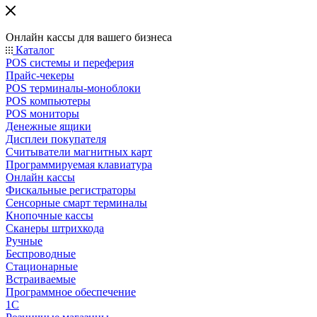
Онлайн кассы для вашего бизнеса
Каталог
POS системы и переферия
Прайс-чекеры
POS терминалы-моноблоки
POS компьютеры
POS мониторы
Денежные ящики
Дисплеи покупателя
Считыватели магнитных карт
Программируемая клавиатура
Онлайн кассы
Фискальные регистраторы
Сенсорные смарт терминалы
Кнопочные кассы
Сканеры штрихкода
Ручные
Беспроводные
Стационарные
Встраиваемые
Программное обеспечение
1С