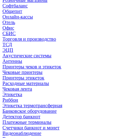
Розничные магазины
Софтбаланс
Общепит
Онлайн-кассы
Отель
Офис
СБИС
Торговля и производство
ТСД
ЭЦП
Акустические системы
Антенны
Принтеры чеков и этикеток
Чековые принтеры
Принтеры этикеток
Расходные материалы
Чековая лента
Этикетка
Риббон
Этикетка термотрансферная
Банковское оборудование
Детектор банкнот
Платежные терминалы
Счетчики банкнот и монет
Видеонаблюдение