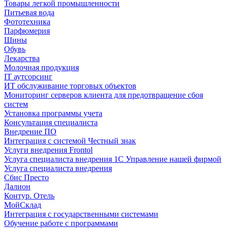
Товары легкой промышленности
Питьевая вода
Фототехника
Парфюмерия
Шины
Обувь
Лекарства
Молочная продукция
IT аутсорсинг
ИТ обслуживание торговых объектов
Мониторинг серверов клиента для предотвращение сбоя
систем
Установка программы учета
Консультация специалиста
Внедрение ПО
Интеграция с системой Честный знак
Услуги внедрения Frontol
Услуга специалиста внедрения 1С Управление нашей фирмой
Услуга специалиста внедрения
Сбис Престо
Далион
Контур. Отель
МойСклад
Интеграция с государственными системами
Обучение работе с программами