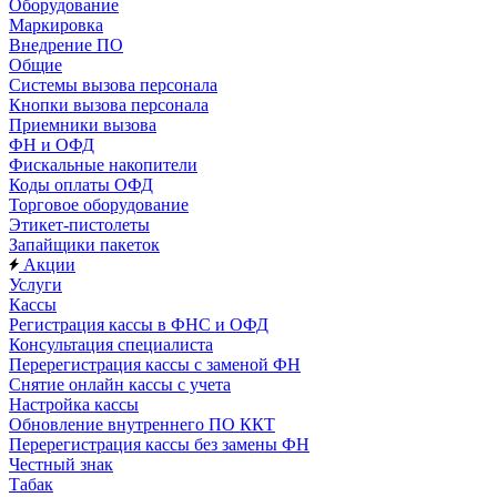
Оборудование
Маркировка
Внедрение ПО
Общие
Системы вызова персонала
Кнопки вызова персонала
Приемники вызова
ФН и ОФД
Фискальные накопители
Коды оплаты ОФД
Торговое оборудование
Этикет-пистолеты
Запайщики пакеток
Акции
Услуги
Кассы
Регистрация кассы в ФНС и ОФД
Консультация специалиста
Перерегистрация кассы с заменой ФН
Снятие онлайн кассы с учета
Настройка кассы
Обновление внутреннего ПО ККТ
Перерегистрация кассы без замены ФН
Честный знак
Табак