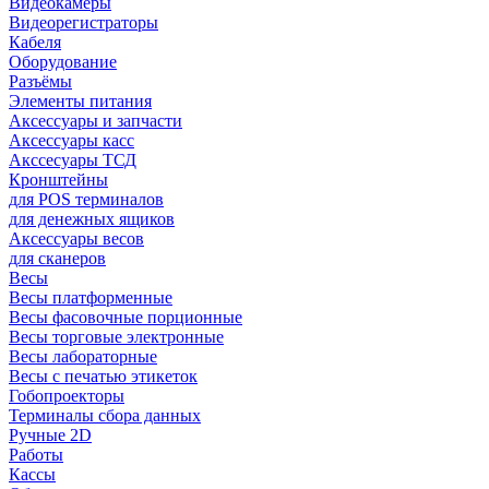
Видеокамеры
Видеорегистраторы
Кабеля
Оборудование
Разъёмы
Элементы питания
Аксессуары и запчасти
Аксессуары касс
Акссесуары ТСД
Кронштейны
для POS терминалов
для денежных ящиков
Аксессуары весов
для сканеров
Весы
Весы платформенные
Весы фасовочные порционные
Весы торговые электронные
Весы лабораторные
Весы с печатью этикеток
Гобопроекторы
Терминалы сбора данных
Ручные 2D
Работы
Кассы