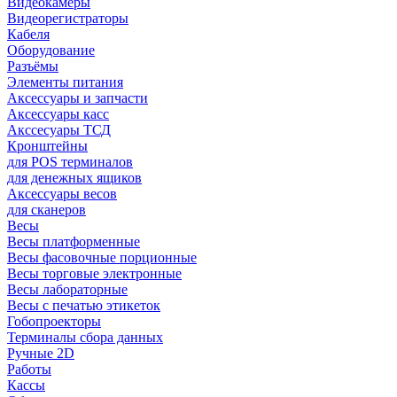
Видеокамеры
Видеорегистраторы
Кабеля
Оборудование
Разъёмы
Элементы питания
Аксессуары и запчасти
Аксессуары касс
Акссесуары ТСД
Кронштейны
для POS терминалов
для денежных ящиков
Аксессуары весов
для сканеров
Весы
Весы платформенные
Весы фасовочные порционные
Весы торговые электронные
Весы лабораторные
Весы с печатью этикеток
Гобопроекторы
Терминалы сбора данных
Ручные 2D
Работы
Кассы