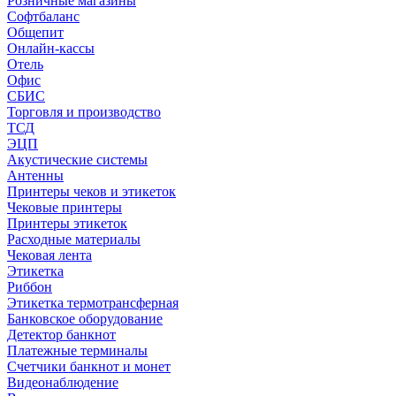
Розничные магазины
Софтбаланс
Общепит
Онлайн-кассы
Отель
Офис
СБИС
Торговля и производство
ТСД
ЭЦП
Акустические системы
Антенны
Принтеры чеков и этикеток
Чековые принтеры
Принтеры этикеток
Расходные материалы
Чековая лента
Этикетка
Риббон
Этикетка термотрансферная
Банковское оборудование
Детектор банкнот
Платежные терминалы
Счетчики банкнот и монет
Видеонаблюдение