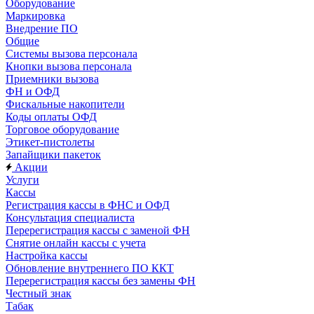
Оборудование
Маркировка
Внедрение ПО
Общие
Системы вызова персонала
Кнопки вызова персонала
Приемники вызова
ФН и ОФД
Фискальные накопители
Коды оплаты ОФД
Торговое оборудование
Этикет-пистолеты
Запайщики пакеток
Акции
Услуги
Кассы
Регистрация кассы в ФНС и ОФД
Консультация специалиста
Перерегистрация кассы с заменой ФН
Снятие онлайн кассы с учета
Настройка кассы
Обновление внутреннего ПО ККТ
Перерегистрация кассы без замены ФН
Честный знак
Табак