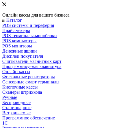
Онлайн кассы для вашего бизнеса
Каталог
POS системы и переферия
Прайс-чекеры
POS терминалы-моноблоки
POS компьютеры
POS мониторы
Денежные ящики
Дисплеи покупателя
Считыватели магнитных карт
Программируемая клавиатура
Онлайн кассы
Фискальные регистраторы
Сенсорные смарт терминалы
Кнопочные кассы
Сканеры штрихкода
Ручные
Беспроводные
Стационарные
Встраиваемые
Программное обеспечение
1С