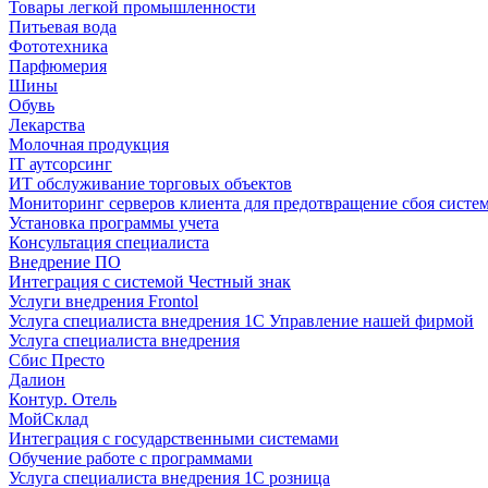
Товары легкой промышленности
Питьевая вода
Фототехника
Парфюмерия
Шины
Обувь
Лекарства
Молочная продукция
IT аутсорсинг
ИТ обслуживание торговых объектов
Мониторинг серверов клиента для предотвращение сбоя систе
Установка программы учета
Консультация специалиста
Внедрение ПО
Интеграция с системой Честный знак
Услуги внедрения Frontol
Услуга специалиста внедрения 1С Управление нашей фирмой
Услуга специалиста внедрения
Сбис Престо
Далион
Контур. Отель
МойСклад
Интеграция с государственными системами
Обучение работе с программами
Услуга специалиста внедрения 1С розница