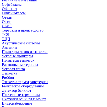
Розничные магазины
Софтбаланс
Общепит
Онлайн-кассы
Отель
Офис
СБИС
Торговля и производство
ТСД
ЭЦП
Акустические системы
Антенны
Принтеры чеков и этикеток
Чековые принтеры
Принтеры этикеток
Расходные материалы
Чековая лента
Этикетка
Риббон
Этикетка термотрансферная
Банковское оборудование
Детектор банкнот
Платежные терминалы
Счетчики банкнот и монет
Видеонаблюдение