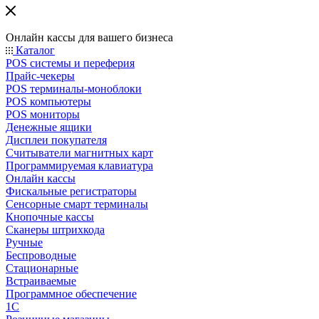
Онлайн кассы для вашего бизнеса
Каталог
POS системы и переферия
Прайс-чекеры
POS терминалы-моноблоки
POS компьютеры
POS мониторы
Денежные ящики
Дисплеи покупателя
Считыватели магнитных карт
Программируемая клавиатура
Онлайн кассы
Фискальные регистраторы
Сенсорные смарт терминалы
Кнопочные кассы
Сканеры штрихкода
Ручные
Беспроводные
Стационарные
Встраиваемые
Программное обеспечение
1С