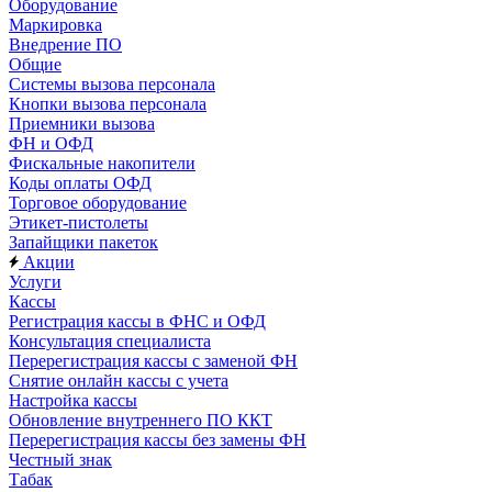
Оборудование
Маркировка
Внедрение ПО
Общие
Системы вызова персонала
Кнопки вызова персонала
Приемники вызова
ФН и ОФД
Фискальные накопители
Коды оплаты ОФД
Торговое оборудование
Этикет-пистолеты
Запайщики пакеток
Акции
Услуги
Кассы
Регистрация кассы в ФНС и ОФД
Консультация специалиста
Перерегистрация кассы с заменой ФН
Снятие онлайн кассы с учета
Настройка кассы
Обновление внутреннего ПО ККТ
Перерегистрация кассы без замены ФН
Честный знак
Табак