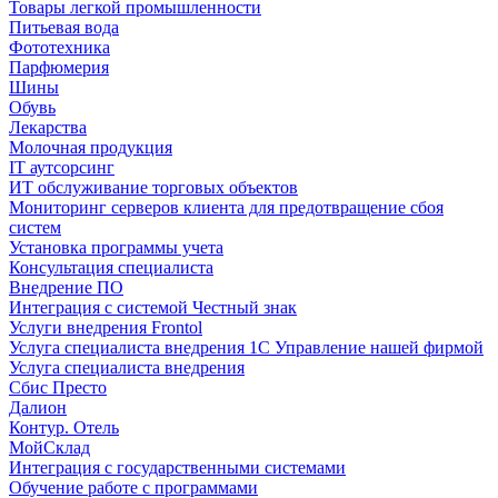
Товары легкой промышленности
Питьевая вода
Фототехника
Парфюмерия
Шины
Обувь
Лекарства
Молочная продукция
IT аутсорсинг
ИТ обслуживание торговых объектов
Мониторинг серверов клиента для предотвращение сбоя
систем
Установка программы учета
Консультация специалиста
Внедрение ПО
Интеграция с системой Честный знак
Услуги внедрения Frontol
Услуга специалиста внедрения 1С Управление нашей фирмой
Услуга специалиста внедрения
Сбис Престо
Далион
Контур. Отель
МойСклад
Интеграция с государственными системами
Обучение работе с программами