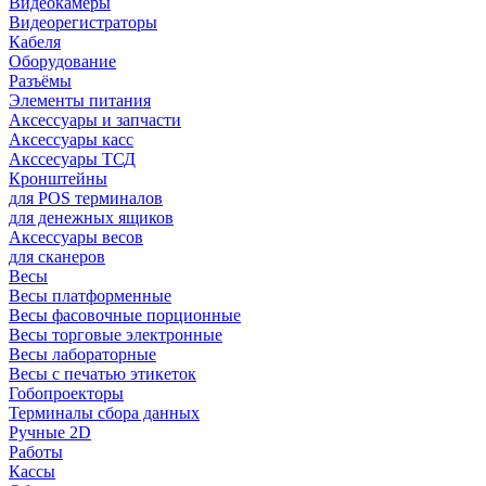
Видеокамеры
Видеорегистраторы
Кабеля
Оборудование
Разъёмы
Элементы питания
Аксессуары и запчасти
Аксессуары касс
Акссесуары ТСД
Кронштейны
для POS терминалов
для денежных ящиков
Аксессуары весов
для сканеров
Весы
Весы платформенные
Весы фасовочные порционные
Весы торговые электронные
Весы лабораторные
Весы с печатью этикеток
Гобопроекторы
Терминалы сбора данных
Ручные 2D
Работы
Кассы