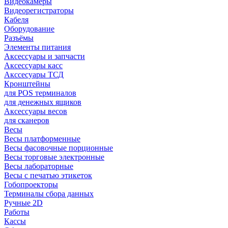
Видеокамеры
Видеорегистраторы
Кабеля
Оборудование
Разъёмы
Элементы питания
Аксессуары и запчасти
Аксессуары касс
Акссесуары ТСД
Кронштейны
для POS терминалов
для денежных ящиков
Аксессуары весов
для сканеров
Весы
Весы платформенные
Весы фасовочные порционные
Весы торговые электронные
Весы лабораторные
Весы с печатью этикеток
Гобопроекторы
Терминалы сбора данных
Ручные 2D
Работы
Кассы