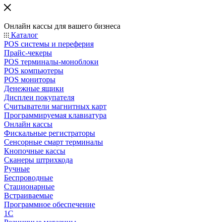
Онлайн кассы для вашего бизнеса
Каталог
POS системы и переферия
Прайс-чекеры
POS терминалы-моноблоки
POS компьютеры
POS мониторы
Денежные ящики
Дисплеи покупателя
Считыватели магнитных карт
Программируемая клавиатура
Онлайн кассы
Фискальные регистраторы
Сенсорные смарт терминалы
Кнопочные кассы
Сканеры штрихкода
Ручные
Беспроводные
Стационарные
Встраиваемые
Программное обеспечение
1С