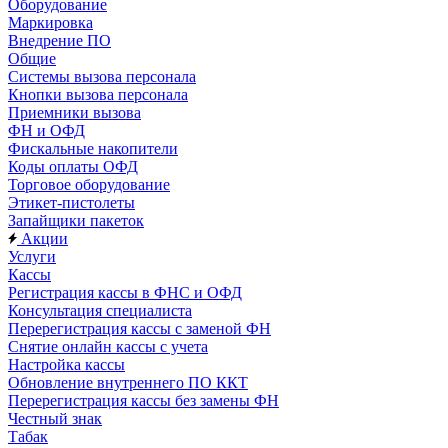
Оборудование
Маркировка
Внедрение ПО
Общие
Системы вызова персонала
Кнопки вызова персонала
Приемники вызова
ФН и ОФД
Фискальные накопители
Коды оплаты ОФД
Торговое оборудование
Этикет-пистолеты
Запайщики пакеток
Акции
Услуги
Кассы
Регистрация кассы в ФНС и ОФД
Консультация специалиста
Перерегистрация кассы с заменой ФН
Снятие онлайн кассы с учета
Настройка кассы
Обновление внутреннего ПО ККТ
Перерегистрация кассы без замены ФН
Честный знак
Табак