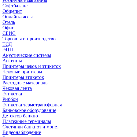
Розничные магазины
Софтбаланс
Общепит
Онлайн-кассы
Отель
Офис
СБИС
Торговля и производство
ТСД
ЭЦП
Акустические системы
Антенны
Принтеры чеков и этикеток
Чековые принтеры
Принтеры этикеток
Расходные материалы
Чековая лента
Этикетка
Риббон
Этикетка термотрансферная
Банковское оборудование
Детектор банкнот
Платежные терминалы
Счетчики банкнот и монет
Видеонаблюдение