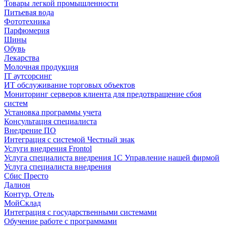
Товары легкой промышленности
Питьевая вода
Фототехника
Парфюмерия
Шины
Обувь
Лекарства
Молочная продукция
IT аутсорсинг
ИТ обслуживание торговых объектов
Мониторинг серверов клиента для предотвращение сбоя
систем
Установка программы учета
Консультация специалиста
Внедрение ПО
Интеграция с системой Честный знак
Услуги внедрения Frontol
Услуга специалиста внедрения 1С Управление нашей фирмой
Услуга специалиста внедрения
Сбис Престо
Далион
Контур. Отель
МойСклад
Интеграция с государственными системами
Обучение работе с программами