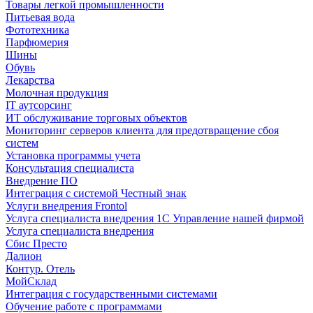
Товары легкой промышленности
Питьевая вода
Фототехника
Парфюмерия
Шины
Обувь
Лекарства
Молочная продукция
IT аутсорсинг
ИТ обслуживание торговых объектов
Мониторинг серверов клиента для предотвращение сбоя
систем
Установка программы учета
Консультация специалиста
Внедрение ПО
Интеграция с системой Честный знак
Услуги внедрения Frontol
Услуга специалиста внедрения 1С Управление нашей фирмой
Услуга специалиста внедрения
Сбис Престо
Далион
Контур. Отель
МойСклад
Интеграция с государственными системами
Обучение работе с программами