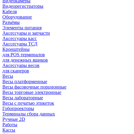
Видеокамеры
Видеорегистраторы
Кабеля
Оборудование
Разъёмы
Элементы питания
Аксессуары и запчасти
Аксессуары касс
Акссесуары ТСД
Кронштейны
для POS терминалов
для денежных ящиков
Аксессуары весов
для сканеров
Весы
Весы платформенные
Весы фасовочные порционные
Весы торговые электронные
Весы лабораторные
Весы с печатью этикеток
Гобопроекторы
Терминалы сбора данных
Ручные 2D
Работы
Кассы