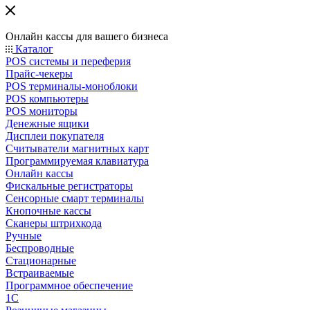
Онлайн кассы для вашего бизнеса
Каталог
POS системы и переферия
Прайс-чекеры
POS терминалы-моноблоки
POS компьютеры
POS мониторы
Денежные ящики
Дисплеи покупателя
Считыватели магнитных карт
Программируемая клавиатура
Онлайн кассы
Фискальные регистраторы
Сенсорные смарт терминалы
Кнопочные кассы
Сканеры штрихкода
Ручные
Беспроводные
Стационарные
Встраиваемые
Программное обеспечение
1С