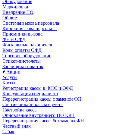
Оборудование
Маркировка
Внедрение ПО
Общие
Системы вызова персонала
Кнопки вызова персонала
Приемники вызова
ФН и ОФД
Фискальные накопители
Коды оплаты ОФД
Торговое оборудование
Этикет-пистолеты
Запайщики пакеток
Акции
Услуги
Кассы
Регистрация кассы в ФНС и ОФД
Консультация специалиста
Перерегистрация кассы с заменой ФН
Снятие онлайн кассы с учета
Настройка кассы
Обновление внутреннего ПО ККТ
Перерегистрация кассы без замены ФН
Честный знак
Табак