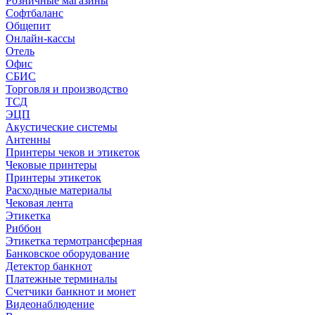
Розничные магазины
Софтбаланс
Общепит
Онлайн-кассы
Отель
Офис
СБИС
Торговля и производство
ТСД
ЭЦП
Акустические системы
Антенны
Принтеры чеков и этикеток
Чековые принтеры
Принтеры этикеток
Расходные материалы
Чековая лента
Этикетка
Риббон
Этикетка термотрансферная
Банковское оборудование
Детектор банкнот
Платежные терминалы
Счетчики банкнот и монет
Видеонаблюдение