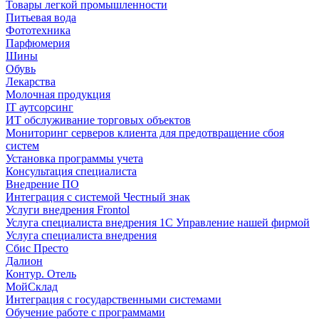
Товары легкой промышленности
Питьевая вода
Фототехника
Парфюмерия
Шины
Обувь
Лекарства
Молочная продукция
IT аутсорсинг
ИТ обслуживание торговых объектов
Мониторинг серверов клиента для предотвращение сбоя
систем
Установка программы учета
Консультация специалиста
Внедрение ПО
Интеграция с системой Честный знак
Услуги внедрения Frontol
Услуга специалиста внедрения 1С Управление нашей фирмой
Услуга специалиста внедрения
Сбис Престо
Далион
Контур. Отель
МойСклад
Интеграция с государственными системами
Обучение работе с программами