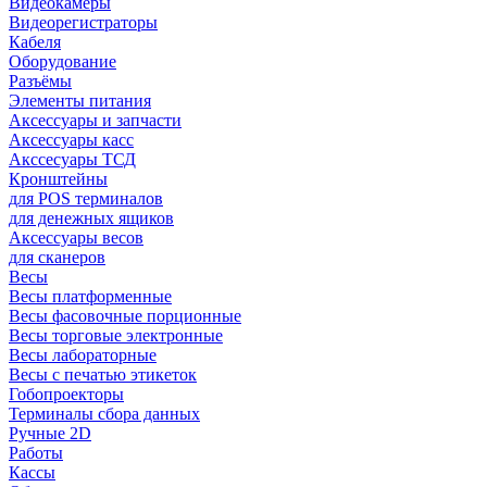
Видеокамеры
Видеорегистраторы
Кабеля
Оборудование
Разъёмы
Элементы питания
Аксессуары и запчасти
Аксессуары касс
Акссесуары ТСД
Кронштейны
для POS терминалов
для денежных ящиков
Аксессуары весов
для сканеров
Весы
Весы платформенные
Весы фасовочные порционные
Весы торговые электронные
Весы лабораторные
Весы с печатью этикеток
Гобопроекторы
Терминалы сбора данных
Ручные 2D
Работы
Кассы