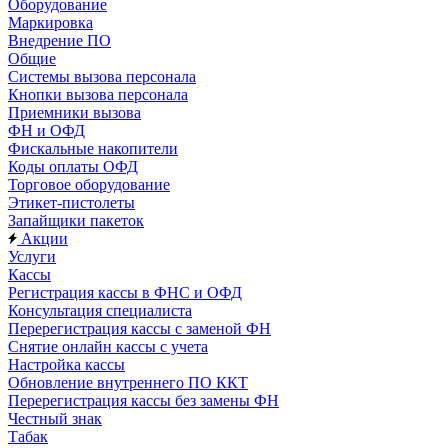
Оборудование
Маркировка
Внедрение ПО
Общие
Системы вызова персонала
Кнопки вызова персонала
Приемники вызова
ФН и ОФД
Фискальные накопители
Коды оплаты ОФД
Торговое оборудование
Этикет-пистолеты
Запайщики пакеток
Акции
Услуги
Кассы
Регистрация кассы в ФНС и ОФД
Консультация специалиста
Перерегистрация кассы с заменой ФН
Снятие онлайн кассы с учета
Настройка кассы
Обновление внутреннего ПО ККТ
Перерегистрация кассы без замены ФН
Честный знак
Табак