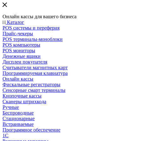
Онлайн кассы для вашего бизнеса
Каталог
POS системы и переферия
Прайс-чекеры
POS терминалы-моноблоки
POS компьютеры
POS мониторы
Денежные ящики
Дисплеи покупателя
Считыватели магнитных карт
Программируемая клавиатура
Онлайн кассы
Фискальные регистраторы
Сенсорные смарт терминалы
Кнопочные кассы
Сканеры штрихкода
Ручные
Беспроводные
Стационарные
Встраиваемые
Программное обеспечение
1С