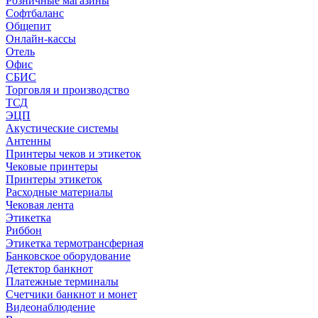
Розничные магазины
Софтбаланс
Общепит
Онлайн-кассы
Отель
Офис
СБИС
Торговля и производство
ТСД
ЭЦП
Акустические системы
Антенны
Принтеры чеков и этикеток
Чековые принтеры
Принтеры этикеток
Расходные материалы
Чековая лента
Этикетка
Риббон
Этикетка термотрансферная
Банковское оборудование
Детектор банкнот
Платежные терминалы
Счетчики банкнот и монет
Видеонаблюдение