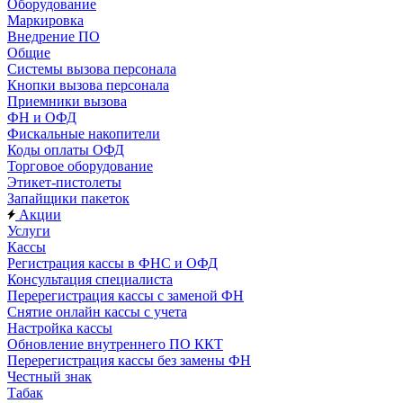
Оборудование
Маркировка
Внедрение ПО
Общие
Системы вызова персонала
Кнопки вызова персонала
Приемники вызова
ФН и ОФД
Фискальные накопители
Коды оплаты ОФД
Торговое оборудование
Этикет-пистолеты
Запайщики пакеток
Акции
Услуги
Кассы
Регистрация кассы в ФНС и ОФД
Консультация специалиста
Перерегистрация кассы с заменой ФН
Снятие онлайн кассы с учета
Настройка кассы
Обновление внутреннего ПО ККТ
Перерегистрация кассы без замены ФН
Честный знак
Табак