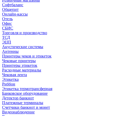
Розничные магазины
Софтбаланс
Общепит
Онлайн-кассы
Отель
Офис
СБИС
Торговля и производство
ТСД
ЭЦП
Акустические системы
Антенны
Принтеры чеков и этикеток
Чековые принтеры
Принтеры этикеток
Расходные материалы
Чековая лента
Этикетка
Риббон
Этикетка термотрансферная
Банковское оборудование
Детектор банкнот
Платежные терминалы
Счетчики банкнот и монет
Видеонаблюдение