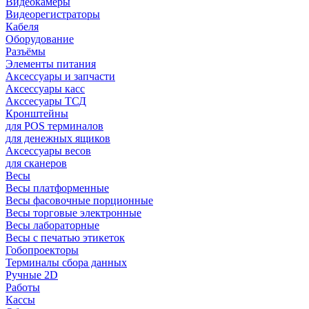
Видеокамеры
Видеорегистраторы
Кабеля
Оборудование
Разъёмы
Элементы питания
Аксессуары и запчасти
Аксессуары касс
Акссесуары ТСД
Кронштейны
для POS терминалов
для денежных ящиков
Аксессуары весов
для сканеров
Весы
Весы платформенные
Весы фасовочные порционные
Весы торговые электронные
Весы лабораторные
Весы с печатью этикеток
Гобопроекторы
Терминалы сбора данных
Ручные 2D
Работы
Кассы