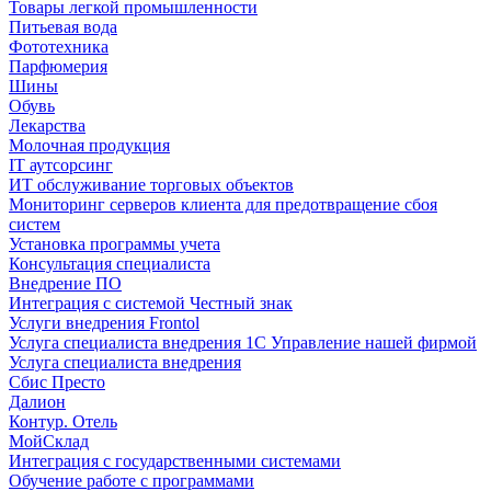
Товары легкой промышленности
Питьевая вода
Фототехника
Парфюмерия
Шины
Обувь
Лекарства
Молочная продукция
IT аутсорсинг
ИТ обслуживание торговых объектов
Мониторинг серверов клиента для предотвращение сбоя
систем
Установка программы учета
Консультация специалиста
Внедрение ПО
Интеграция с системой Честный знак
Услуги внедрения Frontol
Услуга специалиста внедрения 1С Управление нашей фирмой
Услуга специалиста внедрения
Сбис Престо
Далион
Контур. Отель
МойСклад
Интеграция с государственными системами
Обучение работе с программами