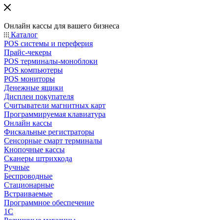
Онлайн кассы для вашего бизнеса
Каталог
POS системы и переферия
Прайс-чекеры
POS терминалы-моноблоки
POS компьютеры
POS мониторы
Денежные ящики
Дисплеи покупателя
Считыватели магнитных карт
Программируемая клавиатура
Онлайн кассы
Фискальные регистраторы
Сенсорные смарт терминалы
Кнопочные кассы
Сканеры штрихкода
Ручные
Беспроводные
Стационарные
Встраиваемые
Программное обеспечение
1С